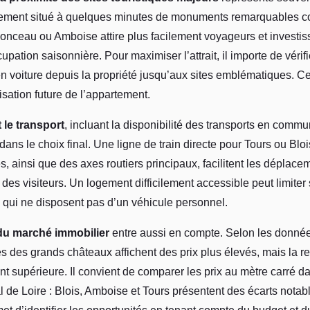
tement situé à quelques minutes de monuments remarquables
ceau ou Amboise attire plus facilement voyageurs et investis
pation saisonnière. Pour maximiser l’attrait, il importe de vérifi
en voiture depuis la propriété jusqu’aux sites emblématiques. Ce
risation future de l’appartement.
t le transport
, incluant la disponibilité des transports en commun
 dans le choix final. Une ligne de train directe pour Tours ou Bloi
, ainsi que des axes routiers principaux, facilitent les déplace
es visiteurs. Un logement difficilement accessible peut limite
 qui ne disposent pas d’un véhicule personnel.
u marché immobilier
entre aussi en compte. Selon les donnée
 des grands châteaux affichent des prix plus élevés, mais la ren
t supérieure. Il convient de comparer les prix au mètre carré da
de Loire : Blois, Amboise et Tours présentent des écarts notab