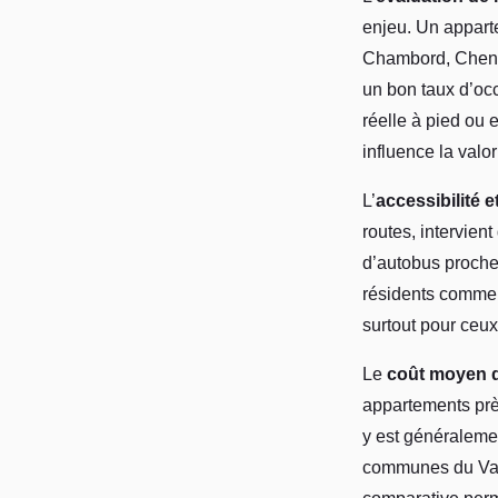
enjeu. Un appar
Chambord, Chenon
un bon taux d’occu
réelle à pied ou 
influence la valo
L’
accessibilité e
routes, intervient
d’autobus proches
résidents comme d
surtout pour ceux
Le
coût moyen d
appartements près
y est généralemen
communes du Val 