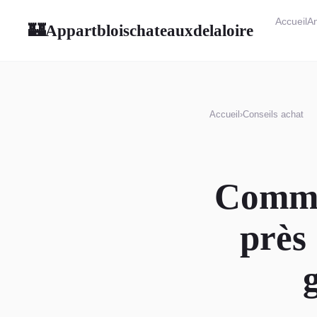
Accueil
An
Appartbloischateauxdelaloire
🏰
Accueil
›
Conseils achat
Comme
près 