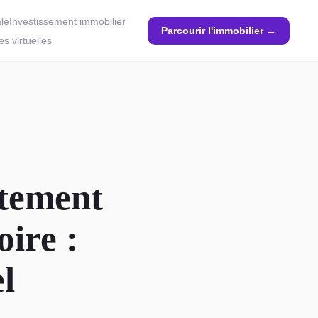
ale
Investissement immobilier
Parcourir l'immobilier →
tes virtuelles
tement
oire :
l