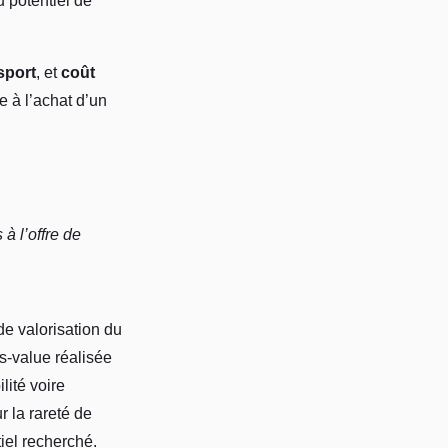
u potentiel de
nsport
, et
coût
 à l’achat d’un
 à l’offre de
de valorisation du
us-value réalisée
lité voire
r la rareté de
tiel recherché.