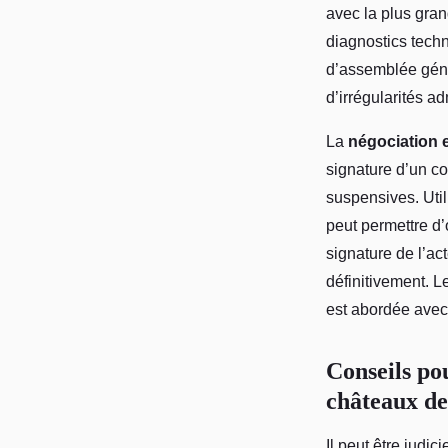
avec la plus grand
diagnostics techn
d’assemblée génér
d’irrégularités ad
La
négociation et
signature d’un c
suspensives. Util
peut permettre d’o
signature de l’ac
définitivement. L
est abordée avec 
Conseils po
châteaux de
Il peut être judic