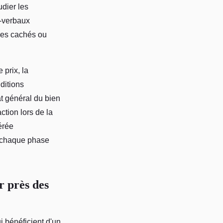
udier les
s-verbaux
ices cachés ou
 prix, la
ditions
t général du bien
ction lors de la
érée
i chaque phase
r près des
 bénéficient d'un