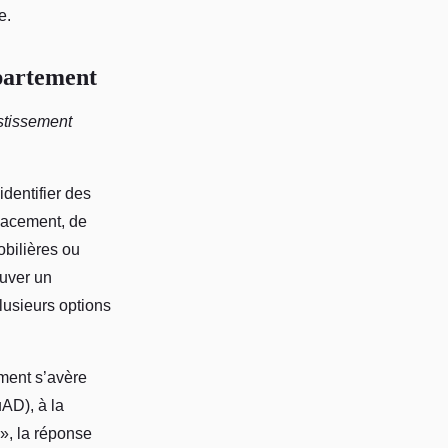
e.
ppartement
stissement
identifier des
lacement, de
obilières ou
ouver un
lusieurs options
ment s’avère
AD), à la
», la réponse