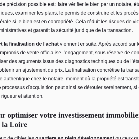
e précision possible est : faire vérifier le bien par un notaire, ét
iques, examiner les plans, le permis de construire et les procè
ale si le bien est en copropriété. Cela réduit les risques de v
ministratives et garantit la sécurité juridique de la transaction.
 la finalisation de l'achat
viennent ensuite. Après accord sur le
ompromis de vente officialise l’engagement, sous réserve de con
iser des arguments issus des diagnostics techniques ou de l’éta
btenir un ajustement du prix. La finalisation concrétise la transa
te authentique chez le notaire, moment où la propriété est transf
e processus d'acquisition peut ainsi se dérouler sereinement, s
rigueur et attention.
ur optimiser votre investissement immobilie
 la Loire
ieux de cibler les
quartiers en plein développement
ou ceux qui