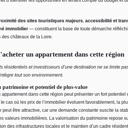
t d’identifier les opportunités en tenant compte du budget et d
roximité des sites touristiques majeurs
,
accessibilité et tra
é immobilier
— constituent la base de toute démarche réfléchie
 des châteaux de la Loire.
'acheter un appartement dans cette région
s résidentiels et investisseurs d’une destination ne se limite pas
intègre tout son environnement.
 patrimoine et potentiel de plus-value
n appartement dans cette région peut présenter un fort potentiel 
le cas où les prix de l’immobilier évoluent favorablement, la pl
e peut être attractive, car une demande constante suscite la stabi
s valeurs immobilières. La valorisation du patrimoine repose su
ation des infrastructures locales et le maintien d’un cadre résiden