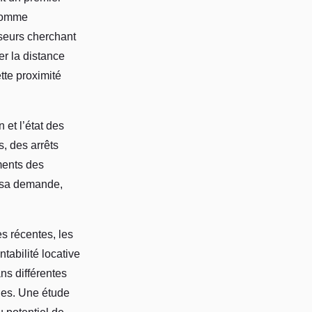
 comme
seurs cherchant
er la distance
tte proximité
 et l’état des
s, des arrêts
ments des
r sa demande,
s récentes, les
tabilité locative
ns différentes
les. Une étude