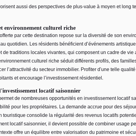
orisent aussi des perspectives de plus-value à moyen et long t
et environnement culturel riche
 offerte par cette destination repose sur la diversité de son envi
 au quotidien. Les résidents bénéficient d’événements artistique
t de traditions locales vivantes, qui composent un cadre de vie 
vironnement culturel riche séduit différents profils, des familles 
cer l’attractivité du secteur immobilier. Profiter d'une telle qualit
itants et encourage l’investissement résidentiel.
investissement locatif saisonnier
permet de nombreuses opportunités en investissement locatif sa
abilité pour les propriétaires. La demande accrue pour des séjours
n touristique consolide la régularité des revenus locatifs potenti
ment locatif saisonnier, il devient possible de combiner usage p
ntexte offre un équilibre entre valorisation du patrimoine et sécur