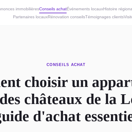
nonces immobilières
Conseils achat
Événements locaux
Histoire région
Partenaires locaux
Rénovation conseils
Témoignages clients
Visi
CONSEILS ACHAT
nt choisir un appar
des châteaux de la L
guide d'achat essentie