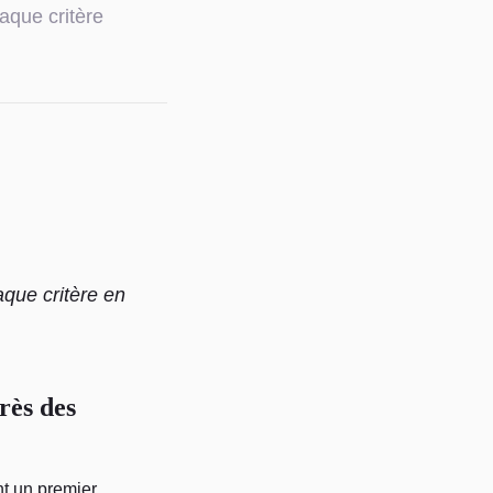
aque critère
aque critère en
rès des
t un premier