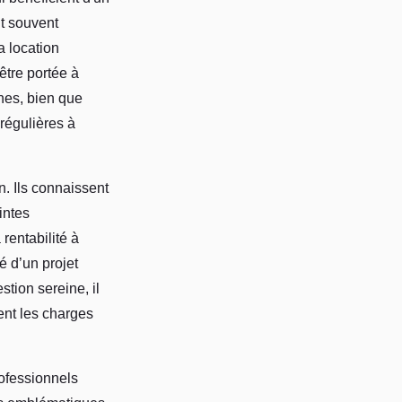
nt souvent
a location
être portée à
nnes, bien que
régulières à
n. Ils connaissent
intes
rentabilité à
é d’un projet
stion sereine, il
ent les charges
rofessionnels